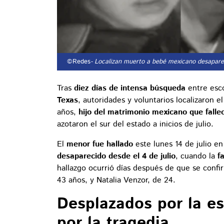
©Redes
- Localizan muerto a bebé mexicano desaparec
Tras
diez días de intensa búsqueda
entre esc
Texas
, autoridades y voluntarios localizaron e
años,
hijo del matrimonio mexicano que falle
azotaron el sur del estado a inicios de julio.
El
menor fue hallado
este lunes 14 de julio e
desaparecido desde el 4 de julio
, cuando la
f
hallazgo ocurrió días después de que se confi
43 años, y Natalia Venzor, de 24.
Desplazados por la e
por la tragedia