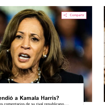
Compartir
endió a Kamala Harris?
s comentarios de su rival republicano,