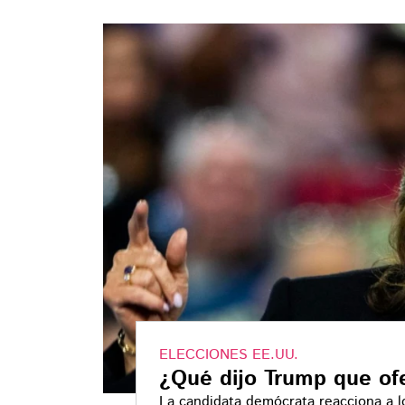
ELECCIONES EE.UU.
¿Qué dijo Trump que of
La candidata demócrata reacciona a lo