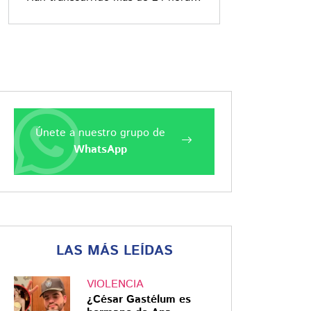
desde el impacto de este
fenómeno que mantiene en alerta
roja la región
Únete a nuestro grupo de
WhatsApp
LAS MÁS LEÍDAS
VIOLENCIA
¿César Gastélum es