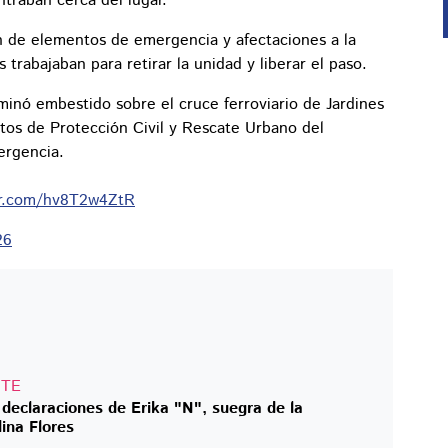
traban cerca del lugar.
n de elementos de emergencia y afectaciones a la
 trabajaban para retirar la unidad y liberar el paso.
minó embestido sobre el cruce ferroviario de Jardines
tos de Protección Civil y Rescate Urbano del
ergencia.
ter.com/hv8T2w4ZtR
26
NTE
 declaraciones de Erika "N", suegra de la
lina Flores