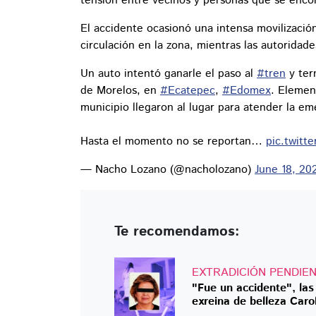
tensión entre vecinos y personas que se encon
El accidente ocasionó una intensa movilizació
circulación en la zona, mientras las autoridades
Un auto intentó ganarle el paso al
#tren
y ter
de Morelos, en
#Ecatepec
,
#Edomex
. Elemen
municipio llegaron al lugar para atender la em
Hasta el momento no se reportan…
pic.twit
— Nacho Lozano (@nacholozano)
June 18, 20
Te recomendamos:
EXTRADICIÓN PENDIE
"Fue un accidente", las
exreina de belleza Caro