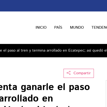
INICIO
PAÍS
MUNDO
TENDEN
e el paso al tren y termina arrollado en Ecatepec; así quedó e
Compartir
enta ganarle el paso
arrollado en