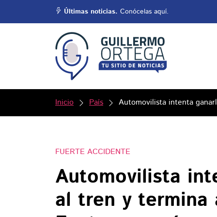
Últimas noticias.
Conócelas aquí.
Inicio
País
Automovilista intenta ganarl
FUERTE ACCIDENTE
Automovilista int
al tren y termina 