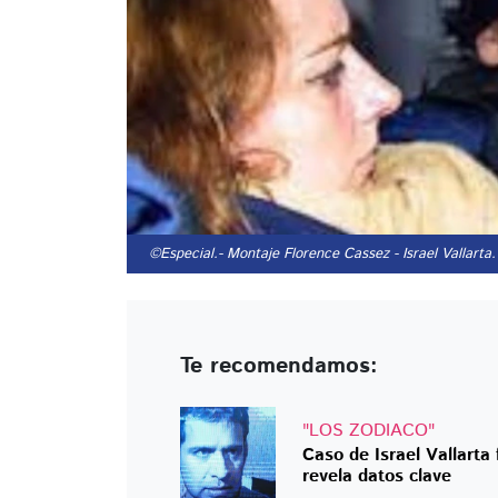
©Especial.
- Montaje Florence Cassez - Israel Vallarta.
Te recomendamos:
"LOS ZODIACO"
Caso de Israel Vallart
revela datos clave