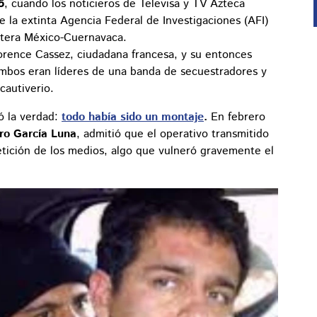
5
, cuando los noticieros de Televisa y TV Azteca
e la extinta Agencia Federal de Investigaciones (AFI)
retera México-Cuernavaca.
orence Cassez, ciudadana francesa, y su entonces
a: ambos eran líderes de una banda de secuestradores y
cautiverio.
ó la verdad:
todo había sido un montaje
.
En febrero
ro García Luna
, admitió que el operativo transmitido
etición de los medios, algo que vulneró gravemente el