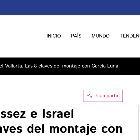
INICIO
PAÍS
MUNDO
TENDEN
el Vallarta: Las 8 claves del montaje con García Luna
Compartir
ssez e Israel
laves del montaje con