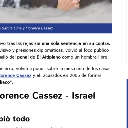
ro García Luna y Florence Cassez.
vo tras las rejas
sin una sola sentencia en su contra
.
isivo y presiones diplomáticas, volvió al foco público
salió del
penal de El Altiplano
como un hombre libre.
ncierro, volvió a poner sobre la mesa uno de los casos
lorence Cassez
y él, acusados en 2005 de formar
diaco”
.
orence Cassez - Israel
bió todo