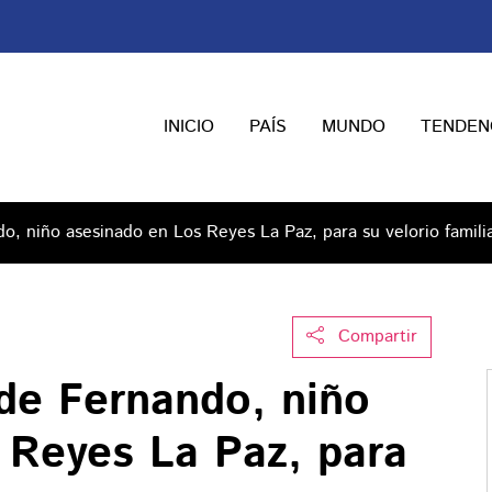
INICIO
PAÍS
MUNDO
TENDEN
, niño asesinado en Los Reyes La Paz, para su velorio famili
Compartir
de Fernando, niño
 Reyes La Paz, para