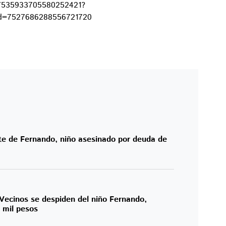
/7535933705580252421?
id=7527686288556721720
e de Fernando, niño asesinado por deuda de
 Vecinos se despiden del niño Fernando,
 mil pesos