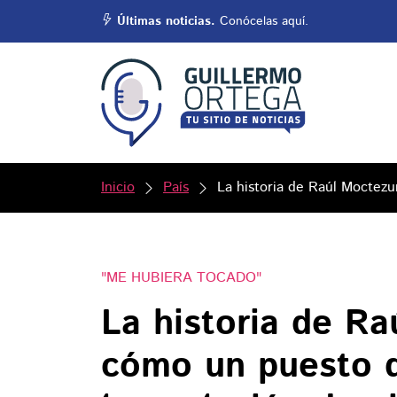
Últimas noticias.
Conócelas aquí.
Inicio
País
La historia de Raúl Moctezu
"ME HUBIERA TOCADO"
La historia de R
cómo un puesto d