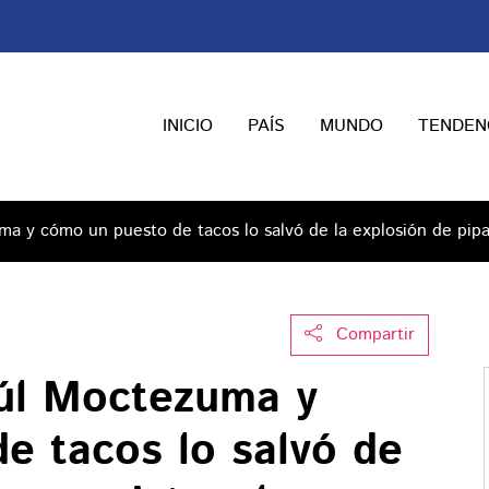
INICIO
PAÍS
MUNDO
TENDEN
ma y cómo un puesto de tacos lo salvó de la explosión de pipa
Compartir
aúl Moctezuma y
e tacos lo salvó de