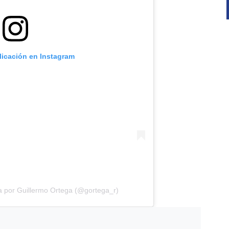
licación en Instagram
a por Guillermo Ortega (@gortega_r)