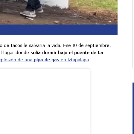
de tacos le salvaría la vida. Ese 10 de septiembre,
 el lugar donde
solía dormir bajo el puente de La
xplosión de una
pipa de gas
en Iztapalapa
.