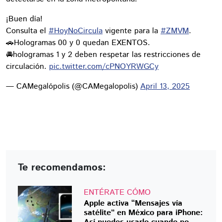
¡Buen día!
Consulta el
#HoyNoCircula
vigente para la
#ZMVM
.
🚗Hologramas 00 y 0 quedan EXENTOS.
🚘hologramas 1 y 2 deben respetar las restricciones de
circulación.
pic.twitter.com/cPNOYRWGCy
— CAMegalópolis (@CAMegalopolis)
April 13, 2025
Te recomendamos:
ENTÉRATE CÓMO
Apple activa “Mensajes vía
satélite” en México para iPhone: