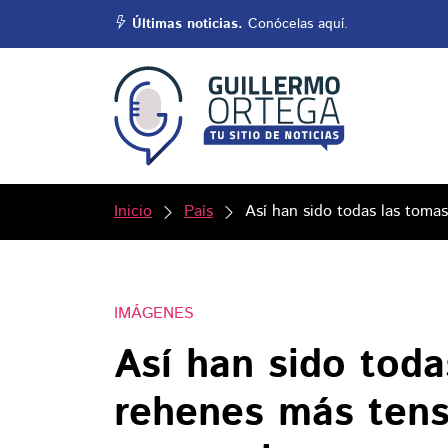
Últimas noticias.
Conócelas aquí.
Inicio
País
Así han sido todas las tom
IMÁGENES
Así han sido toda
rehenes más ten