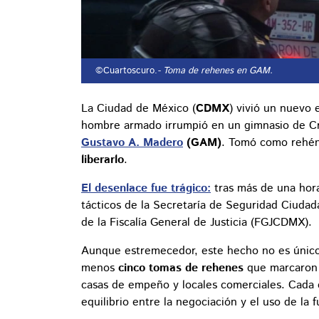
©Cuartoscuro.
- Toma de rehenes en GAM.
La Ciudad de México (
CDMX
) vivió un nuevo 
hombre armado irrumpió en un gimnasio de Cro
Gustavo A. Madero
(GAM)
. Tomó como rehén
liberarlo
.
El desenlace fue trágico:
tras más de una hor
tácticos de la Secretaría de Seguridad Ciudad
de la Fiscalía General de Justicia (FGJCDMX).
Aunque estremecedor, este hecho no es únic
menos
cinco tomas de rehenes
que marcaron a
casas de empeño y locales comerciales. Cada ep
equilibrio entre la negociación y el uso de la f