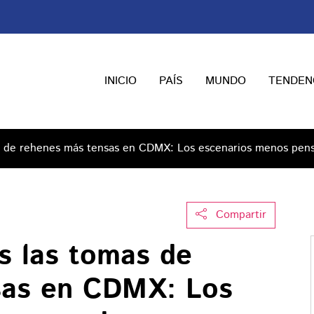
INICIO
PAÍS
MUNDO
TENDEN
as de rehenes más tensas en CDMX: Los escenarios menos pen
Compartir
s las tomas de
sas en CDMX: Los