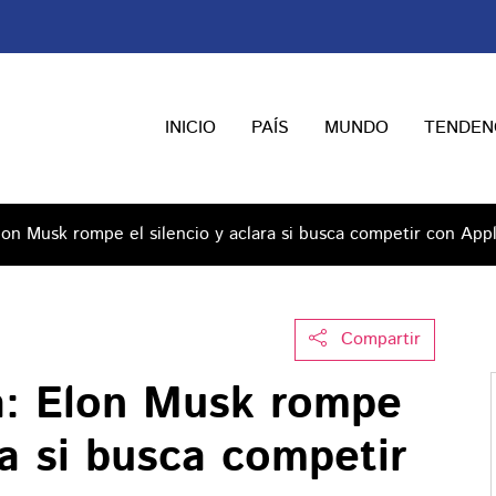
INICIO
PAÍS
MUNDO
TENDEN
lon Musk rompe el silencio y aclara si busca competir con App
Compartir
a: Elon Musk rompe
ra si busca competir