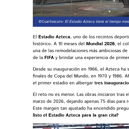
©Cuartoscuro
- El Estadio Azteca tiene el tiempo med
El
Estadio Azteca
, uno de los recintos depor
histórico. A 10 meses del
Mundial 2026
, el c
una de las remodelaciones más ambiciosas de su
de la
FIFA
y brindar una experiencia de primer 
Desde su inauguración en 1966, el Azteca ha s
finales de Copa del Mundo, en 1970 y 1986. Ah
el primer estadio en albergar
tres inauguraci
El reto no es menor. Las obras iniciaron tras 
marzo de 2026, dejando apenas 75 días para rea
Este margen tan ajustado ha encendido pregun
listo el Estadio Azteca para la gran cita?