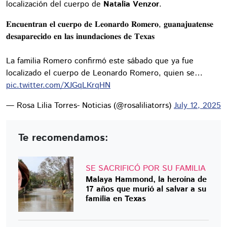
localización del cuerpo de
Natalia Venzor
.
𝐄𝐧𝐜𝐮𝐞𝐧𝐭𝐫𝐚𝐧 𝐞𝐥 𝐜𝐮𝐞𝐫𝐩𝐨 𝐝𝐞 𝐋𝐞𝐨𝐧𝐚𝐫𝐝𝐨 𝐑𝐨𝐦𝐞𝐫𝐨, 𝐠𝐮𝐚𝐧𝐚𝐣𝐮𝐚𝐭𝐞𝐧𝐬𝐞
𝐝𝐞𝐬𝐚𝐩𝐚𝐫𝐞𝐜𝐢𝐝𝐨 𝐞𝐧 𝐥𝐚𝐬 𝐢𝐧𝐮𝐧𝐝𝐚𝐜𝐢𝐨𝐧𝐞𝐬 𝐝𝐞 𝐓𝐞𝐱𝐚𝐬
La familia Romero confirmó este sábado que ya fue
localizado el cuerpo de Leonardo Romero, quien se…
pic.twitter.com/XJGqLKrqHN
— Rosa Lilia Torres- Noticias (@rosaliliatorrs)
July 12, 2025
Te recomendamos:
SE SACRIFICÓ POR SU FAMILIA
Malaya Hammond, la heroína de
17 años que murió al salvar a su
familia en Texas