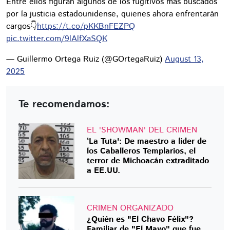
Entre ellos figuran algunos de los fugitivos más buscados
por la justicia estadounidense, quienes ahora enfrentarán
cargos👇
https://t.co/pKKBnFEZPQ
pic.twitter.com/9lAlfXaSQK
— Guillermo Ortega Ruiz (@GOrtegaRuiz)
August 13,
2025
Te recomendamos:
EL 'SHOWMAN' DEL CRIMEN
‘La Tuta': De maestro a líder de
los Caballeros Templarios, el
terror de Michoacán extraditado
a EE.UU.
CRIMEN ORGANIZADO
¿Quién es "El Chavo Félix"?
Familiar de "El Mayo" que fue