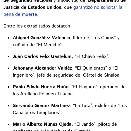
de Seguridad Nacional
y a solicitud del
Departamento de
Justicia de Estados Unidos
, que
garantizó no solicitar la
pena de muerte.
Entre los extraditados destacan:
Abigael González Valencia
, líder de “Los Cuinis” y
cuñado de “El Mencho”.
Juan Carlos Félix Gastélum
, “El Chavo Félix”.
Jehonany Alexander Valdéz
, “El Quinientos” o “El
Ingeniero”, jefe de seguridad del Cártel de Sinaloa.
Pablo Edwin Huerta Nuño
, “El Flaquito”, operador de
los Arellano Félix en Tijuana.
Servando Gómez Martínez
, “La Tuta”, exlíder de “Los
Caballeros Templarios”.
Mario Alberto Núñez Ojeda
, “El Jando”, piloto de