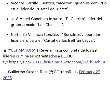
Vicente Carrillo Fuentes, "Viceroy", quien se convirtió
en el líder del “Cártel de Juárez”.
José Ángel Canobbio Inzunza, “El Güerito”, líder del
grupo armado “Los Chimales”.
Norberto Valencia González, “Socialitos”, operador
financiero para el “Cártel de los Beltrán Leyva”.
🚨
#ÚLTIMAHORA
| Revelan lista completa de los 29
líderes criminales extraditados a EE.UU.
👉
https://t.co/I709TKhNRa
pic.twitter.com/O27h3JobEu
— Guillermo Ortega Ruiz (@GOrtegaRuiz)
February 27,
2025