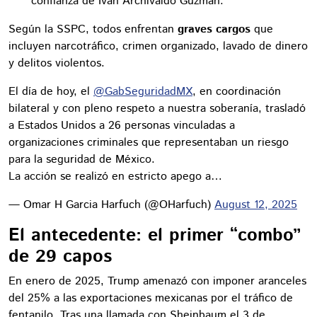
confianza de Iván Archivaldo Guzmán.
Según la SSPC, todos enfrentan
graves cargos
que
incluyen narcotráfico, crimen organizado, lavado de dinero
y delitos violentos.
El día de hoy, el
@GabSeguridadMX
, en coordinación
bilateral y con pleno respeto a nuestra soberanía, trasladó
a Estados Unidos a 26 personas vinculadas a
organizaciones criminales que representaban un riesgo
para la seguridad de México.
La acción se realizó en estricto apego a…
— Omar H Garcia Harfuch (@OHarfuch)
August 12, 2025
El antecedente: el primer “combo”
de 29 capos
En enero de 2025, Trump amenazó con imponer aranceles
del 25% a las exportaciones mexicanas por el tráfico de
fentanilo. Tras una llamada con Sheinbaum el 3 de