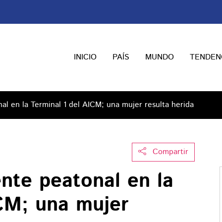
INICIO
PAÍS
MUNDO
TENDEN
l en la Terminal 1 del AICM; una mujer resulta herida
Compartir
nte peatonal en la
ICM; una mujer