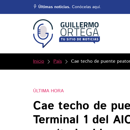
Últimas noticias.
Conócelas aquí.
Inicio
País
Cae techo de puente peatona
ÚLTIMA HORA
Cae techo de pue
Terminal 1 del A