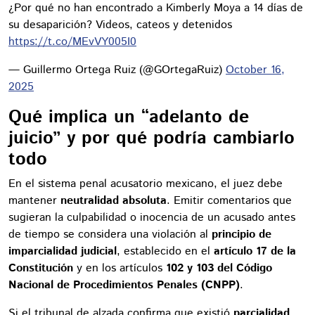
¿Por qué no han encontrado a Kimberly Moya a 14 días de
su desaparición? Videos, cateos y detenidos
https://t.co/MEvVY005I0
— Guillermo Ortega Ruiz (@GOrtegaRuiz)
October 16,
2025
Qué implica un “adelanto de
juicio” y por qué podría cambiarlo
todo
En el sistema penal acusatorio mexicano, el juez debe
mantener
neutralidad absoluta
. Emitir comentarios que
sugieran la culpabilidad o inocencia de un acusado antes
de tiempo se considera una violación al
principio de
imparcialidad judicial
, establecido en el
artículo 17 de la
Constitución
y en los artículos
102 y 103 del Código
Nacional de Procedimientos Penales (CNPP)
.
Si el tribunal de alzada confirma que existió
parcialidad
,