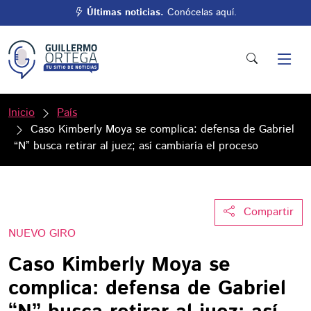
Últimas noticias.
Conócelas aquí.
Inicio
País
Caso Kimberly Moya se complica: defensa de Gabriel
“N” busca retirar al juez; así cambiaría el proceso
Compartir
NUEVO GIRO
Caso Kimberly Moya se
complica: defensa de Gabriel