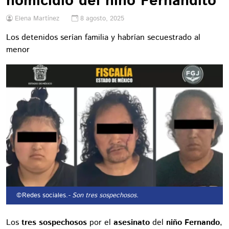
homicidio del niño Fernandito
Elena Martínez
8 agosto, 2025
Los detenidos serían familia y habrían secuestrado al
menor
©Redes sociales.
- Son tres sospechosos.
Los
tres sospechosos
por el
asesinato
del
niño Fernando
,