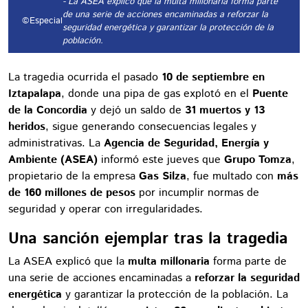
- La ASEA explicó que la multa millonaria forma parte
de una serie de acciones encaminadas a reforzar la
©Especial
seguridad energética y garantizar la protección de la
población.
La tragedia ocurrida el pasado
10 de septiembre en
Iztapalapa
, donde una pipa de gas explotó en el
Puente
de la Concordia
y dejó un saldo de
31 muertos y 13
heridos
, sigue generando consecuencias legales y
administrativas. La
Agencia de Seguridad, Energía y
Ambiente (ASEA)
informó este jueves que
Grupo Tomza
,
propietario de la empresa
Gas Silza
, fue multado con
más
de 160 millones de pesos
por incumplir normas de
seguridad y operar con irregularidades.
Una sanción ejemplar tras la tragedia
La ASEA explicó que la
multa millonaria
forma parte de
una serie de acciones encaminadas a
reforzar la seguridad
energética
y garantizar la protección de la población. La