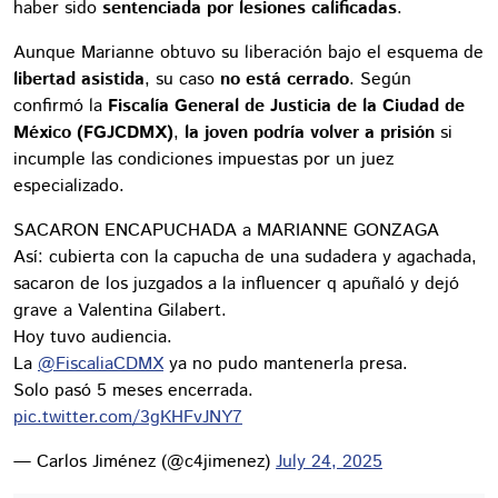
haber sido
sentenciada por lesiones calificadas
.
Aunque Marianne obtuvo su liberación bajo el esquema de
libertad asistida
, su caso
no está cerrado
. Según
confirmó la
Fiscalía General de Justicia de la Ciudad de
México (FGJCDMX)
,
la joven podría volver a prisión
si
incumple las condiciones impuestas por un juez
especializado.
SACARON ENCAPUCHADA a MARIANNE GONZAGA
Así: cubierta con la capucha de una sudadera y agachada,
sacaron de los juzgados a la influencer q apuñaló y dejó
grave a Valentina Gilabert.
Hoy tuvo audiencia.
La
@FiscaliaCDMX
ya no pudo mantenerla presa.
Solo pasó 5 meses encerrada.
pic.twitter.com/3gKHFvJNY7
— Carlos Jiménez (@c4jimenez)
July 24, 2025