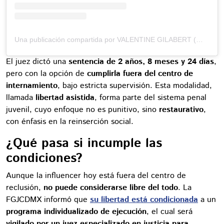
Una publicación compartida por VALENTINE GILABERT (@vale.gilabert)
El juez dictó una
sentencia de 2 años, 8 meses y 24 días
,
pero con la opción de
cumplirla fuera del centro de
internamiento
, bajo estricta supervisión. Esta modalidad,
llamada
libertad asistida
, forma parte del sistema penal
juvenil, cuyo enfoque no es punitivo, sino
restaurativo
,
con énfasis en la reinserción social.
¿Qué pasa si incumple las
condiciones?
Aunque la influencer hoy está fuera del centro de
reclusión,
no puede considerarse libre del todo
. La
FGJCDMX informó que
su libertad está condicionada
a un
programa individualizado de ejecución
, el cual será
vigilado por un juez especializado en justicia para