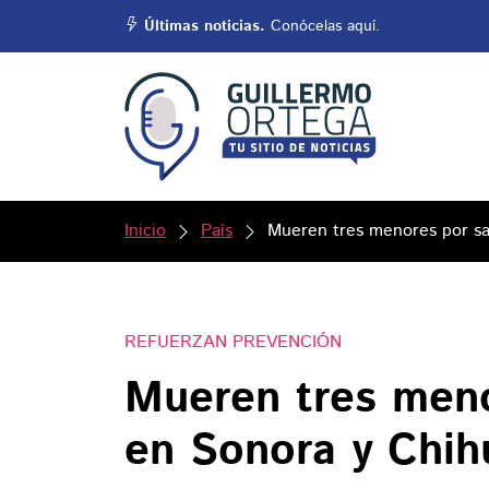
Últimas noticias.
Conócelas aquí.
Inicio
País
Mueren tres menores por sa
REFUERZAN PREVENCIÓN
Mueren tres men
en Sonora y Chih