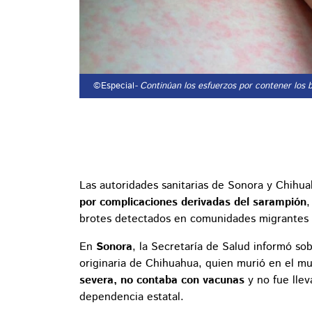
©Especial
- Continúan los esfuerzos por contener los
Las autoridades sanitarias de Sonora y Chihu
por complicaciones derivadas del sarampión
,
brotes detectados en comunidades migrantes 
En
Sonora
, la Secretaría de Salud informó so
originaria de Chihuahua, quien murió en el m
severa, no contaba con vacunas
y no fue lle
dependencia estatal.