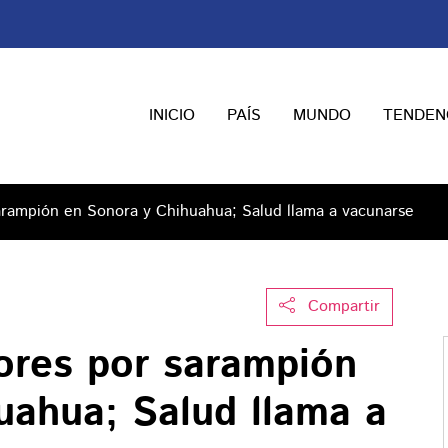
INICIO
PAÍS
MUNDO
TENDEN
rampión en Sonora y Chihuahua; Salud llama a vacunarse
Compartir
ores por sarampión
uahua; Salud llama a