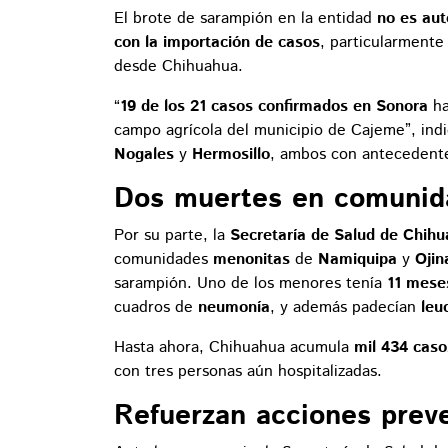
El brote de sarampión en la entidad
no es au
con la importación de casos
, particularmente
desde Chihuahua.
“
19 de los 21 casos confirmados en Sonora
ha
campo agrícola del municipio de Cajeme”, indi
Nogales
y
Hermosillo
, ambos con antecedentes
Dos muertes en comunid
Por su parte, la
Secretaría de Salud de Chih
comunidades
menonitas
de
Namiquipa
y
Ojin
sarampión. Uno de los menores tenía
11 mese
cuadros de
neumonía
, y además padecían
leu
Hasta ahora, Chihuahua acumula
mil 434 cas
con tres personas aún hospitalizadas.
Refuerzan acciones prev