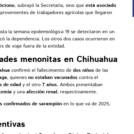
tóctono
, subrayó la Secretaría, sino que
está asociado
 provenientes de trabajadores agrícolas que llegaron
sta la semana epidemiológica 19 se detectaron en un
có la dependencia. Los otros dos casos ocurrieron en
 de viaje fuera de la entidad.
ades menonitas en Chihuahua
uahua
confirmó el fallecimiento de
dos niños
de las
aga
, quienes
no estaban vacunados
contra el
s de edad
y el otro
7 años
. Ambos presentaban
cemia
y una
afección renal
, respectivamente.
os confirmados de sarampión
en lo que va de 2025,
entivas