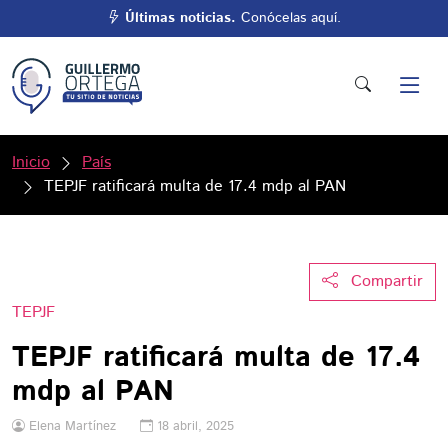
Últimas noticias.
Conócelas aquí.
Inicio
País
TEPJF ratificará multa de 17.4 mdp al PAN
Compartir
TEPJF
TEPJF ratificará multa de 17.4
mdp al PAN
Elena Martínez
18 abril, 2025