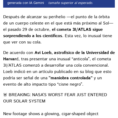
generada con IA Gemini
tamaño superior al esperado.
Después de alcanzar su perihelio —el punto de la órbita
de un cuerpo celeste en el que está más próximo al Sol—
el pasado 29 de octubre,
el cometa 3I/ATLAS sigue
sorprendiendo a los científicos
. Esta vez, lo inusual tiene
que ver con su cola.
De acuerdo con
Avi Loeb, astrofísico de la Universidad de
Harvar
d, tras presentar una inusual “anticola”, el cometa
3I/ATLAS comenzó a desarrollar una cola convencional.
Loeb indicó en un artículo publicado en su blog que esto
podría ser señal de una
“maniobra controlada”
y un
evento de alto impacto tipo “cisne negro”.
🚨 BREAKING: NASA’S WORST FEAR JUST ENTERED
OUR SOLAR SYSTEM
New footage shows a glowing, cigar-shaped object