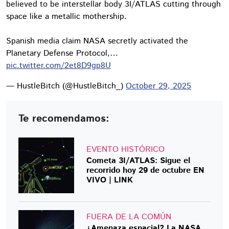
believed to be interstellar body 3I/ATLAS cutting through
space like a metallic mothership.
Spanish media claim NASA secretly activated the
Planetary Defense Protocol,…
pic.twitter.com/2et8D9gp8U
— HustleBitch (@HustleBitch_)
October 29, 2025
Te recomendamos:
EVENTO HISTÓRICO
Cometa 3I/ATLAS: Sigue el
recorrido hoy 29 de octubre EN
VIVO | LINK
FUERA DE LA COMÚN
¿Amenaza espacial? La NASA