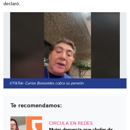
declaró.
©TikTok
- Carlos Bonavides cobra su pensión
Te recomendamos:
CIRCULA EN REDES
Mujer denuncia que chofer de