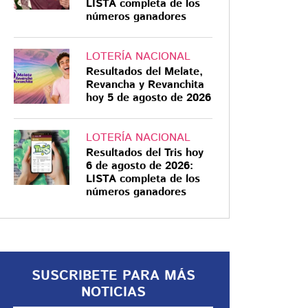
LISTA completa de los
números ganadores
LOTERÍA NACIONAL
Resultados del Melate,
CAMBIOS
Revancha y Revanchita
hoy 5 de agosto de 2026
México vs Inglaterra
cambia de horario:
esta será la
LOTERÍA NACIONAL
Resultados del Tris hoy
temperatura en
6 de agosto de 2026:
CDMX cuando ruede
El duelo entre México e Inglaterra
LISTA completa de los
números ganadores
en los octavos de final del Mundial
el balón
2026 fue adelantado de las 18:00 a
las 12:00 horas por riesgo de
tormenta eléctrica
SUSCRIBETE PARA MÁS
NOTICIAS