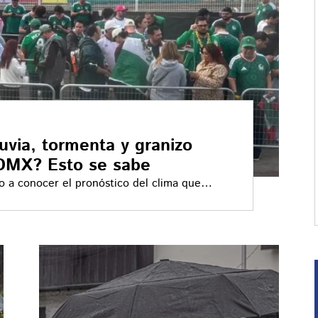
luvia, tormenta y granizo
CDMX? Esto se sabe
o a conocer el pronóstico del clima que
, cuando se juega el partido México vs
éxico