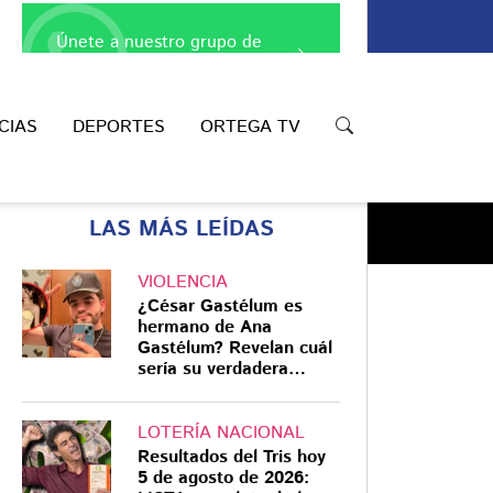
Únete a nuestro grupo de
WhatsApp
CIAS
DEPORTES
ORTEGA TV
LAS MÁS LEÍDAS
VIOLENCIA
¿César Gastélum es
hermano de Ana
Gastélum? Revelan cuál
Compartir
sería su verdadera
relación
LOTERÍA NACIONAL
Resultados del Tris hoy
5 de agosto de 2026: