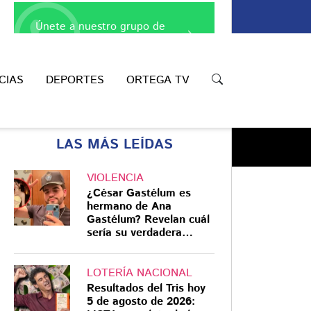
Únete a nuestro grupo de
WhatsApp
CIAS
DEPORTES
ORTEGA TV
LAS MÁS LEÍDAS
VIOLENCIA
¿César Gastélum es
hermano de Ana
Gastélum? Revelan cuál
Compartir
sería su verdadera
relación
LOTERÍA NACIONAL
Resultados del Tris hoy
5 de agosto de 2026: