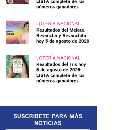
LISTA completa de los
números ganadores
LOTERÍA NACIONAL
Resultados del Melate,
BROTE
Revancha y Revanchita
hoy 5 de agosto de 2026
¿Debes preocuparte
por la diarrea
explosiva? Salud
LOTERÍA NACIONAL
Resultados del Tris hoy
confirma aumento en
6 de agosto de 2026:
agosto
La aparición de 33 casos
LISTA completa de los
números ganadores
confirmados de ciclosporiasis, una
infección intestinal conocida por
provocar diarrea intensa o "diarrea
explosiva", encendió las alertas
sanitarias en México
SUSCRIBETE PARA MÁS
NOTICIAS