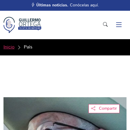
Últimas noticias.
Conócelas aquí.
Inicio
País
Compartir