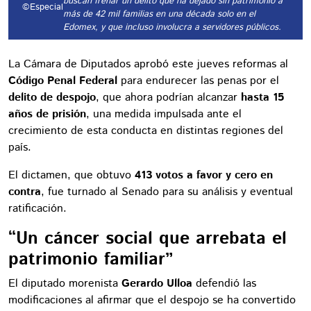
buscan frenar un delito que ha dejado sin patrimonio a
©Especial
más de 42 mil familias en una década solo en el
Edomex, y que incluso involucra a servidores públicos.
La Cámara de Diputados aprobó este jueves reformas al
Código Penal Federal
para endurecer las penas por el
delito de despojo
, que ahora podrían alcanzar
hasta 15
años de prisión
, una medida impulsada ante el
crecimiento de esta conducta en distintas regiones del
país.
El dictamen, que obtuvo
413 votos a favor y cero en
contra
, fue turnado al Senado para su análisis y eventual
ratificación.
“Un cáncer social que arrebata el
patrimonio familiar”
El diputado morenista
Gerardo Ulloa
defendió las
modificaciones al afirmar que el despojo se ha convertido