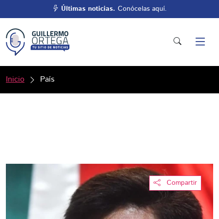
Últimas noticias.
Conócelas aquí.
Inicio
País
Compartir