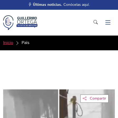
Últimas noticias.
Conócelas aquí.
Inicio
País
Compartir