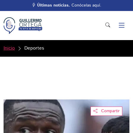
Últimas noticias.
Conócelas aquí.
Inicio
Deportes
Compartir