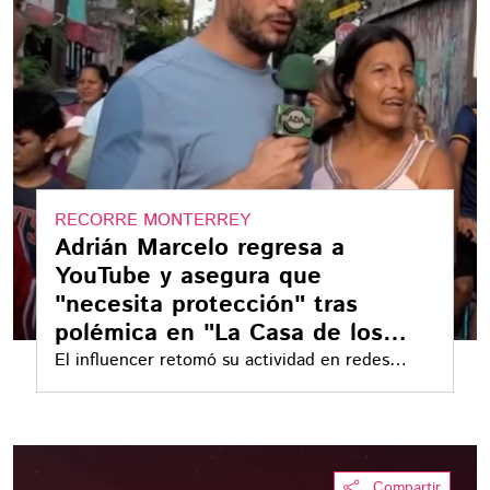
RECORRE MONTERREY
Adrián Marcelo regresa a
YouTube y asegura que
"necesita protección" tras
polémica en "La Casa de los
Famosos"
El influencer retomó su actividad en redes
sociales después de su participación en el
reality show
Compartir